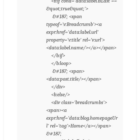
<b:if cond='data:label.isLast ==
&quot;true&quot;'>
&#187; <span
typeof='v:Breadcrumb'><a
expr:href='data:label.url'
property='v:title' rel='v:url'>
<data:label.name/></a></span>
</b:if>
</b:loop>
&#187; <span>
<data:post.title/></span>
</div>
<b:else/>
<div class='breadcrumbs'>
<span><a
expr:href='data:blog.homepageUr
l' rel='tag'>Home</a></span>
&#187;