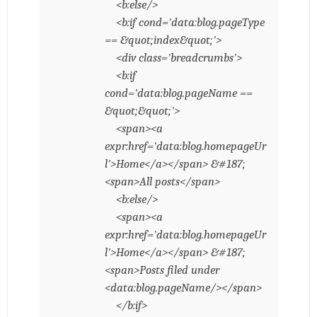
<b:else/>
<b:if cond='data:blog.pageType
== &quot;index&quot;'>
<div class='breadcrumbs'>
<b:if
cond='data:blog.pageName ==
&quot;&quot;'>
<span><a
expr:href='data:blog.homepageUr
l'>Home</a></span> &#187;
<span>All posts</span>
<b:else/>
<span><a
expr:href='data:blog.homepageUr
l'>Home</a></span> &#187;
<span>Posts filed under
<data:blog.pageName/></span>
</b:if>