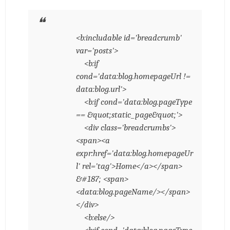
<b:includable id='breadcrumb'
var='posts'>
<b:if
cond='data:blog.homepageUrl !=
data:blog.url'>
<b:if cond='data:blog.pageType
== &quot;static_page&quot;'>
<div class='breadcrumbs'>
<span><a
expr:href='data:blog.homepageUr
l' rel='tag'>Home</a></span>
&#187; <span>
<data:blog.pageName/></span>
</div>
<b:else/>