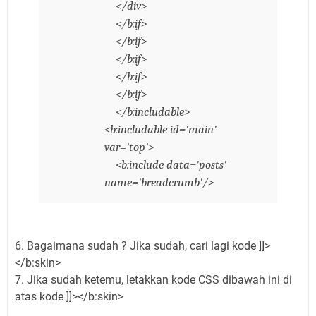
</div>
</b:if>
</b:if>
</b:if>
</b:if>
</b:if>
</b:includable>
<b:includable id='main'
var='top'>
<b:include data='posts'
name='breadcrumb'/>
6. Bagaimana sudah ? Jika sudah, cari lagi kode ]]>
</b:skin>
7. Jika sudah ketemu, letakkan kode CSS dibawah ini di
atas kode ]]></b:skin>