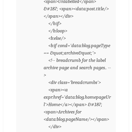
<span>Unlabelled</span>
&#187; <span><data:post.title/>
</span></div>
</b:if>
</b:loop>
<b:else/>
<b:if cond='data:blog.pageType
== &quot;archive&quot;'>
<!-- breadcrumb for the label
archive page and search pages.. --
>
<div class='breadcrumbs'>
<span><a
expr:href='data:blog.homepageUr
l'>Home</a></span> &#187;
<span>Archives for
<data:blog.pageName/></span>
</div>