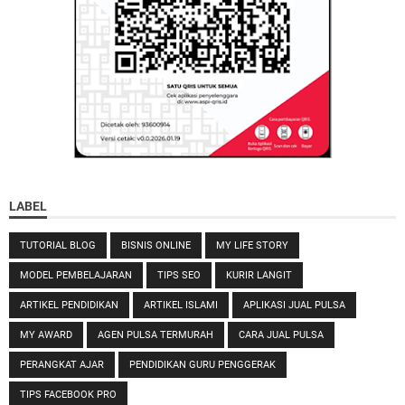
LABEL
TUTORIAL BLOG
BISNIS ONLINE
MY LIFE STORY
MODEL PEMBELAJARAN
TIPS SEO
KURIR LANGIT
ARTIKEL PENDIDIKAN
ARTIKEL ISLAMI
APLIKASI JUAL PULSA
MY AWARD
AGEN PULSA TERMURAH
CARA JUAL PULSA
PERANGKAT AJAR
PENDIDIKAN GURU PENGGERAK
TIPS FACEBOOK PRO