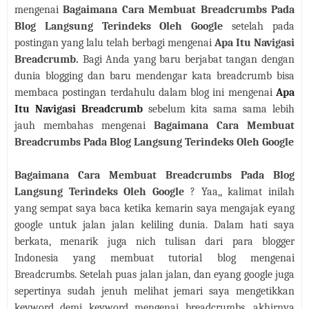
mengenai
Bagaimana Cara Membuat Breadcrumbs Pada
Blog Langsung Terindeks Oleh Google
setelah pada
postingan yang lalu telah berbagi mengenai
Apa Itu Navigasi
Breadcrumb.
Bagi Anda yang baru berjabat tangan dengan
dunia blogging dan baru mendengar kata breadcrumb bisa
membaca postingan terdahulu dalam blog ini mengenai
Apa
Itu Navigasi Breadcrumb
sebelum kita sama sama lebih
jauh membahas mengenai
Bagaimana Cara Membuat
Breadcrumbs Pada Blog Langsung Terindeks Oleh Google
Bagaimana Cara Membuat Breadcrumbs Pada Blog
Langsung Terindeks Oleh Google
? Yaa,, kalimat inilah
yang sempat saya baca ketika kemarin saya mengajak eyang
google untuk jalan jalan keliling dunia. Dalam hati saya
berkata, menarik juga nich tulisan dari para blogger
Indonesia yang membuat tutorial blog mengenai
Breadcrumbs. Setelah puas jalan jalan, dan eyang google juga
sepertinya sudah jenuh melihat jemari saya mengetikkan
keyword demi keyword mengenai breadcrumbs, akhirnya