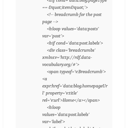
<b:if cond='data:blog.pageType
== &quot;item&quot;'>
<!-- breadcrumb for the post
page -->
<b:loop values='data:posts'
var='post'>
<b:if cond='data:post.labels'>
<div class='breadcrumbs'
xmlns:v='http://rdf.data-
vocabulary.org/#'>
<span typeof='v:Breadcrumb'>
<a
expr:href='data:blog.homepageUr
l' property='v:title'
rel='v:url'>Home</a></span>
<b:loop
values='data:post.labels'
var='label'>