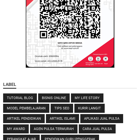
LABEL
TUTORIAL BLOG
BISNIS ONLINE
MY LIFE STORY
MODEL PEMBELAJARAN
TIPS SEO
KURIR LANGIT
ARTIKEL PENDIDIKAN
ARTIKEL ISLAMI
APLIKASI JUAL PULSA
MY AWARD
AGEN PULSA TERMURAH
CARA JUAL PULSA
PERANGKAT AJAR
PENDIDIKAN GURU PENGGERAK