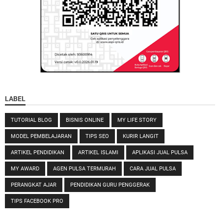
LABEL
TUTORIAL BLOG
BISNIS ONLINE
MY LIFE STORY
MODEL PEMBELAJARAN
TIPS SEO
KURIR LANGIT
ARTIKEL PENDIDIKAN
ARTIKEL ISLAMI
APLIKASI JUAL PULSA
MY AWARD
AGEN PULSA TERMURAH
CARA JUAL PULSA
PERANGKAT AJAR
PENDIDIKAN GURU PENGGERAK
TIPS FACEBOOK PRO