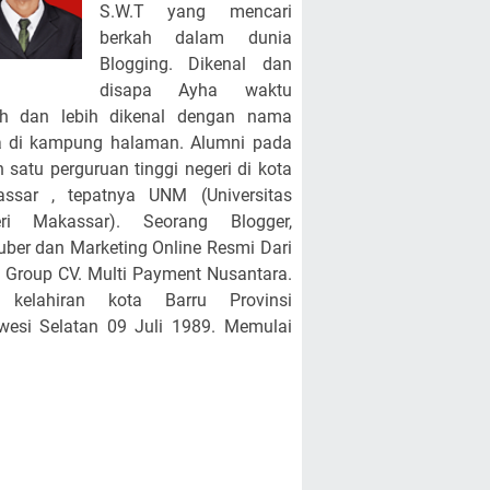
S.W.T yang mencari
berkah dalam dunia
Blogging. Dikenal dan
disapa Ayha waktu
ah dan lebih dikenal dengan nama
 di kampung halaman. Alumni pada
h satu perguruan tinggi negeri di kota
ssar , tepatnya UNM (Universitas
eri Makassar). Seorang Blogger,
uber dan Marketing Online Resmi Dari
Group CV. Multi Payment Nusantara.
a kelahiran kota Barru Provinsi
wesi Selatan 09 Juli 1989. Memulai
iatan Blogging sejak Tahun 2011
ga sekarang. Saat ini Berprofesi
gai ASN PPPK disalah satu Sekolah
r Negeri di Kab. Barru tepatnya UPTD
egeri 3 Barru Terhitung Mulai 1 Maret
. Bagi teman-teman yang mengenal