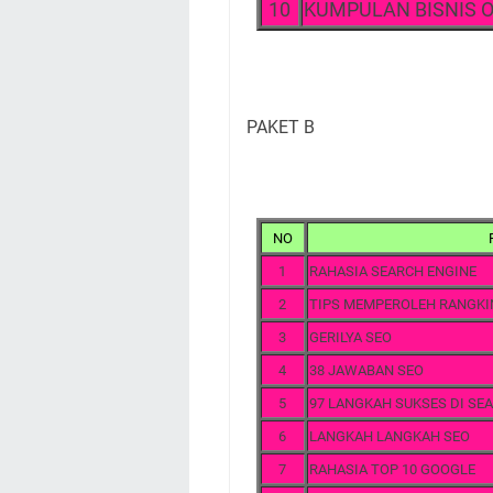
10
KUMPULAN BISNIS 
PAKET B
NO
1
RAHASIA SEARCH ENGINE
2
TIPS MEMPEROLEH RANGKI
3
GERILYA SEO
4
38 JAWABAN SEO
5
97 LANGKAH SUKSES DI SE
6
LANGKAH LANGKAH SEO
7
RAHASIA TOP 10 GOOGLE