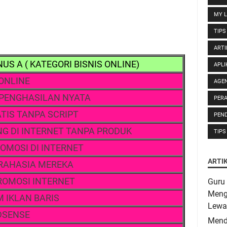
MY L
TIPS
ARTI
US A ( KATEGORI BISNIS ONLINE)
APLI
 ONLINE
AGE
 PENGHASILAN NYATA
PER
TIS TANPA SCRIPT
PEND
G DI INTERNET TANPA PRODUK
TIPS
OMOSI DI INTERNET
ARTI
 RAHASIA MEREKA
ROMOSI INTERNET
Guru 
Meng
 IKLAN BARIS
Lewa
DSENSE
Mend