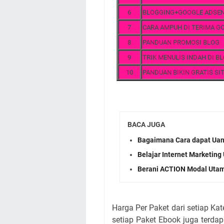
6
BLOGGING+GOOGLE ADSE
7
CARA AMPUH DI TERIMA G
8
PANDUAN PROMOSI BLOG
9
TRIK MENULIS INDAH DI B
10
PANDUAN BIKIN GRATIS SI
BACA JUGA
Bagaimana Cara dapat Uang
Belajar Internet Marketing
Berani ACTION Modal Utam
Harga Per Paket dari setiap Ka
setiap Paket Ebook juga terda