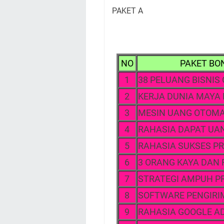
PAKET A
NO
PAKET BON
1
38 PELUANG BISNIS
2
KERJA DUNIA MAYA
3
MESIN UANG OTOMA
4
RAHASIA DAPAT UAN
5
RAHASIA SUKSES PR
6
3 ORANG KAYA DAN
7
STRATEGI AMPUH P
8
SOFTWARE PENGIRIM
9
RAHASIA GOOGLE A