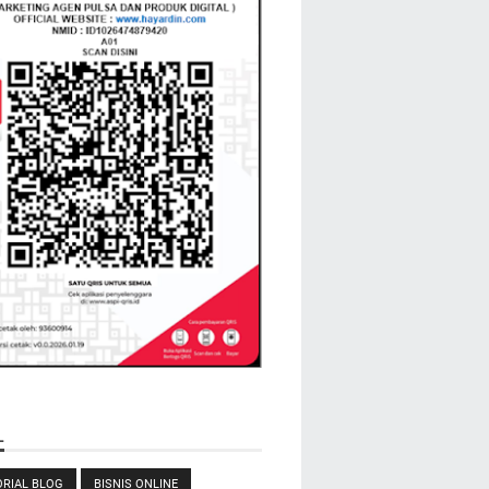
L
RIAL BLOG
BISNIS ONLINE