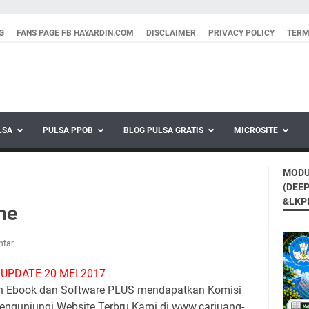
G
FANS PAGE FB HAYARDIN.COM
DISCLAIMER
PRIVACY POLICY
TERM
LSA
PULSA PPOB
BLOG PULSA GRATIS
MICROSITE
MODU
(DEE
&LKP
ne
ntar
UPDATE 20 MEI 2017
n Ebook dan Software PLUS mendapatkan Komisi
mengunjungi Website Terbru Kami di www.cariuang-