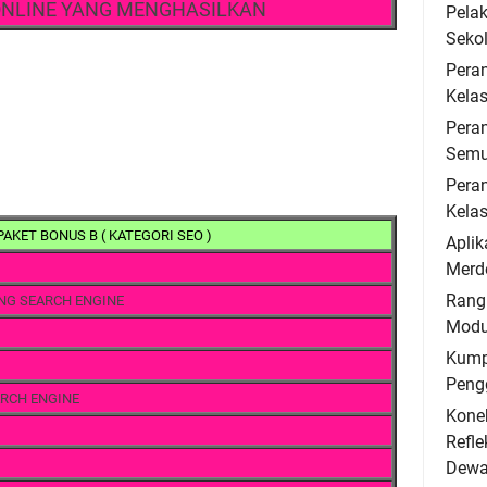
ONLINE YANG MENGHASILKAN
Pela
Seko
Pera
Kelas
Peran
Semu
Peran
Kelas
PAKET BONUS B ( KATEGORI SEO )
Aplik
Merde
Rang
NG SEARCH ENGINE
Modu
Kump
Peng
ARCH ENGINE
Konek
Refle
Dewa