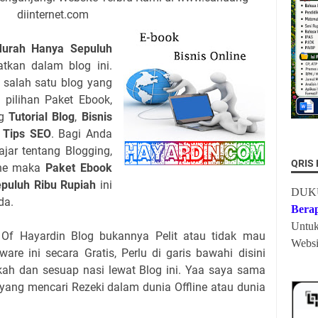
diinternet.com
Murah Hanya Sepuluh
kan dalam blog ini.
 salah satu blog yang
pilihan Paket Ebook,
ng
Tutorial Blog
,
Bisnis
g
Tips SEO
. Bagi Anda
jar tentang Blogging,
QRIS
ine maka
Paket Ebook
puluh Ribu Rupiah
ini
DUK
da.
Bera
Untu
 Of Hayardin Blog bukannya Pelit atau tidak mau
Websi
are ini secara Gratis, Perlu di garis bawahi disini
ah dan sesuap nasi lewat Blog ini. Yaa saya sama
ang mencari Rezeki dalam dunia Offline atau dunia