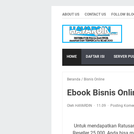
ABOUT US
CONTACT US
FOLLOW BLO
HOME
DAFTAR ISI
SERVER PU
Beranda
/
Bisnis Online
Ebook Bisnis Onli
Oleh HAYARDIN
11.09
Posting Kome
Untuk mendapatkan Ratusa
Reseller 25.000, Anda bisa 