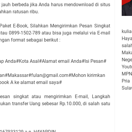
t jauh berbeda jika Anda harus mendownload di situs
hkan ratusan ribu.
aket E-Book, Silahkan Mengirimkan Pesan Singkat
kuli
atau 0899-1502-789 atau bisa juga melalui via E-mail
Haya
an format sebagai berikut :
sala
Maka
Neg
p Anda#Kota Asal#Alamat email Anda#Isi Pesan#
Yout
MPN 
fulan#Makassar#fulan@gmail.com#Mohon kirimkan
Pri
book A ke alamat email saya#
Sula
keg
esan singkat atau mengirimkan E-mail, Langkah
hing
ukan transfer Uang sebesar Rp.10.000, di salah satu
seba
Dasa
SD N
2022
0167933129 a.n. HAYARDIN