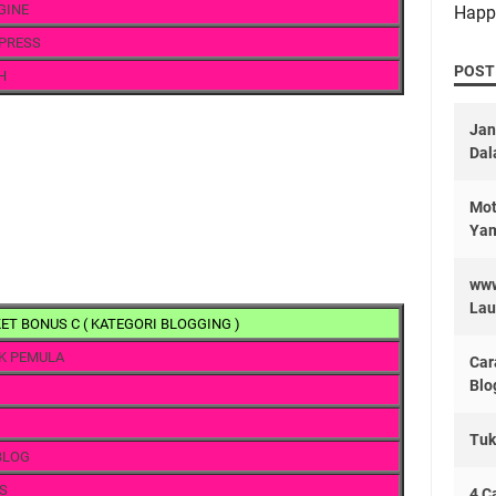
GINE
Happ
PRESS
POST
H
Jan
Dal
Mot
Yam
www
Lau
ET BONUS C ( KATEGORI BLOGGING )
K PEMULA
Car
Blo
Tuk
BLOG
S
4 C