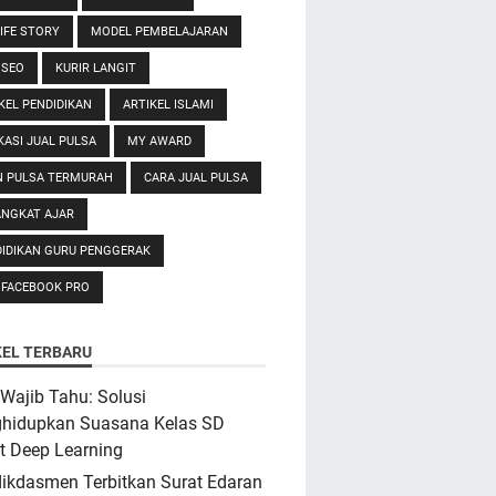
IFE STORY
MODEL PEMBELAJARAN
 SEO
KURIR LANGIT
KEL PENDIDIKAN
ARTIKEL ISLAMI
KASI JUAL PULSA
MY AWARD
N PULSA TERMURAH
CARA JUAL PULSA
ANGKAT AJAR
IDIKAN GURU PENGGERAK
 FACEBOOK PRO
KEL TERBARU
Wajib Tahu: Solusi
hidupkan Suasana Kelas SD
t Deep Learning
ikdasmen Terbitkan Surat Edaran