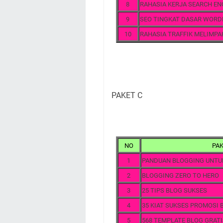
8
RAHASIA KERJA SEARCH EN
9
SEO TINGKAT DASAR WORD
10
RAHASIA TRAFFIK MELIMPA
PAKET C
NO
PAK
1
PANDUAN BLOGGING UNTU
2
BLOGGING ZERO TO HERO
3
25 TIPS BLOG SUKSES
4
35 KIAT SUKSES PROMOSI 
5
568 TEMPLATE BLOG GRATI