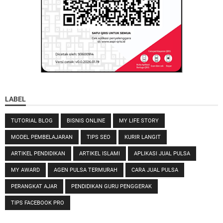
LABEL
TUTORIAL BLOG
BISNIS ONLINE
MY LIFE STORY
MODEL PEMBELAJARAN
TIPS SEO
KURIR LANGIT
ARTIKEL PENDIDIKAN
ARTIKEL ISLAMI
APLIKASI JUAL PULSA
MY AWARD
AGEN PULSA TERMURAH
CARA JUAL PULSA
PERANGKAT AJAR
PENDIDIKAN GURU PENGGERAK
TIPS FACEBOOK PRO