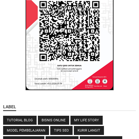
LABEL
TUTORIAL BLOG
BISNIS ONLINE
MY LIFE STORY
MODEL PEMBELAJARAN
TIPS SEO
KURIR LANGIT