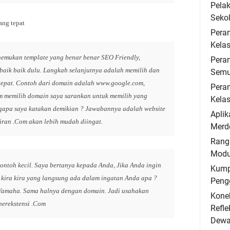
Pela
Seko
ng tepat
Pera
Kelas
emukan template yang benar benar SEO Friendly,
Peran
baik baik dulu. Langkah selanjutnya adalah memilih dan
Semu
tepat. Contoh dari domain adalah www.google.com,
Peran
 memilih domain saya sarankan untuk memilih yang
Kelas
gapa saya katakan demikian ? Jawabannya adalah website
Aplik
iran .Com akan lebih mudah diingat.
Merde
Rang
Modu
contoh kecil. Saya bertanya kepada Anda, Jika Anda ingin
Kump
 kira kira yang langsung ada dalam ingatan Anda apa ?
Peng
 Yamaha. Sama halnya dengan domain. Jadi usahakan
Konek
erekstensi .Com
Refle
Dewa