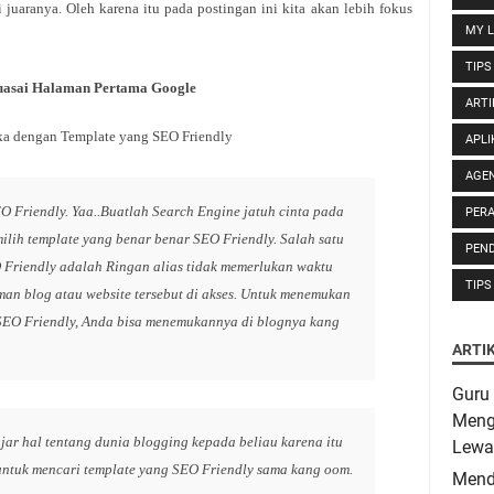
 juaranya. Oleh karena itu pada postingan ini kita akan lebih fokus
MY L
TIPS
uasai Halaman Pertama Google
ARTI
ka dengan Template yang SEO Friendly
APLI
AGE
O Friendly. Yaa..Buatlah Search Engine jatuh cinta pada
PER
lih template yang benar benar SEO Friendly. Salah satu
PEND
O Friendly adalah Ringan alias tidak memerlukan waktu
TIPS
man blog atau website tersebut di akses. Untuk menemukan
SEO Friendly, Anda bisa menemukannya di blognya kang
ARTI
Guru 
Meng
jar hal tentang dunia blogging kepada beliau karena itu
Lewa
ntuk mencari template yang SEO Friendly sama kang oom.
Mend