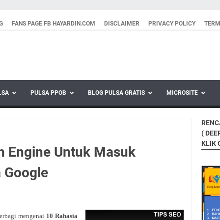
G
FANS PAGE FB HAYARDIN.COM
DISCLAIMER
PRIVACY POLICY
TERM
LSA
PULSA PPOB
BLOG PULSA GRATIS
MICROSITE
RENC
( DEE
KLIK
h Engine Untuk Masuk
 Google
berbagi mengenai
10 Rahasia