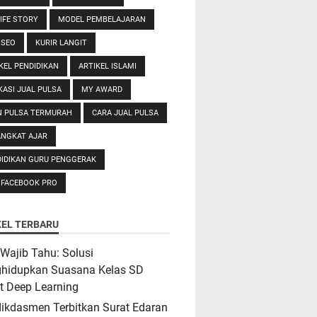
IFE STORY
MODEL PEMBELAJARAN
 SEO
KURIR LANGIT
KEL PENDIDIKAN
ARTIKEL ISLAMI
KASI JUAL PULSA
MY AWARD
N PULSA TERMURAH
CARA JUAL PULSA
ANGKAT AJAR
IDIKAN GURU PENGGERAK
 FACEBOOK PRO
KEL TERBARU
Wajib Tahu: Solusi
hidupkan Suasana Kelas SD
t Deep Learning
ikdasmen Terbitkan Surat Edaran