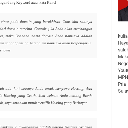
ngandung Keyword atau kata Kunci
 cinta pada domain yang berakhiran .Com, kini saatnya
ari domain tersebut. Contoh: jika Anda akan membangun
kuli
Blog, maka Usahana nama domain Anda nantinya adalah
Haya
ini sangat penting karena ini nantinya akan berpengaruh
sala
 engine
Maka
Neg
Yout
MPN 
Pri
ah ada, kini saatnya Anda untuk menyewa Hosting. Ada
Sula
a Hosting yang Gratis. Jika website Anda tentang Bisnis
keg
, saya sarankan untuk memilih Hosting yang Berbayar.
hing
seba
Dasa
SD N
emikian ? Jawabannya adalah karena Hosting Gratisan