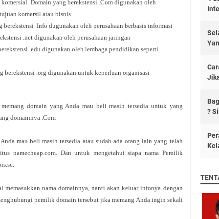
 komersial. Domain yang berekstensi .Com digunakan oleh
Int
tujuan komersil atau bisnis
g berekstensi .Info dugunakan oleh perusahaan berbasis informasi
Sel
ekstensi .net digunakan oleh perusahaan jaringan
Yan
berekstensi .edu digunakan oleh lembaga pendidikan seperti
Car
g berekstensi .org digunakan untuk keperluan organisasi
Jik
Bag
ika memang domain yang Anda mau beli masih tersedia untuk yang
? S
 yang domainnya .Com
Per
nda mau beli masih tersedia atau sudah ada orang lain yang telah
Kel
itus namecheap.com. Dan untuk mengetahui siapa nama Pemilik
is.sc.
TENT
ggal memasukkan nama domainnya, nanti akan keluar infonya dengan
 menghubungi pemilik domain tersebut jika memang Anda ingin sekali