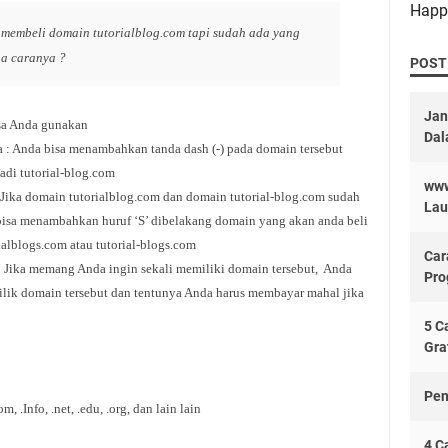
Happ
i membeli domain tutorialblog.com tapi sudah ada yang
a caranya ?
POST
Jan
isa Anda gunakan
Dal
a : Anda bisa menambahkan tanda dash (-) pada domain tersebut
adi tutorial-blog.com
www
: Jika domain tutorialblog.com dan domain tutorial-blog.com sudah
Lau
bisa menambahkan huruf ‘S’ dibelakang domain yang akan anda beli
ialblogs.com atau tutorial-blogs.com
Car
a : Jika memang Anda ingin sekali memiliki domain tersebut, Anda
Pro
lik domain tersebut dan tentunya Anda harus membayar mahal jika
5 C
Gra
Pen
.Info, .net, .edu, .org, dan lain lain
4 C