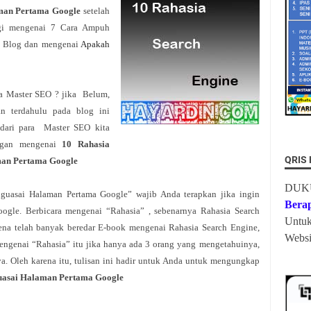
man Pertama Google
setelah
agi mengenai 7 Cara Ampuh
g Blog dan mengenai
Apakah
 Master SEO ? jika Belum,
n terdahulu pada blog ini
dari para Master SEO kita
ingan mengenai
10 Rahasia
QRIS
man Pertama Google
DUK
guasai Halaman Pertama Google” wajib Anda terapkan jika ingin
Bera
ogle. Berbicara mengenai “Rahasia” , sebenarnya Rahasia Search
Untu
ena telah banyak beredar E-book mengenai Rahasia Search Engine,
Websi
genai “Rahasia” itu jika hanya ada 3 orang yang mengetahuinya,
nya. Oleh karena itu, tulisan ini hadir untuk Anda untuk mengungkap
uasai Halaman Pertama Google