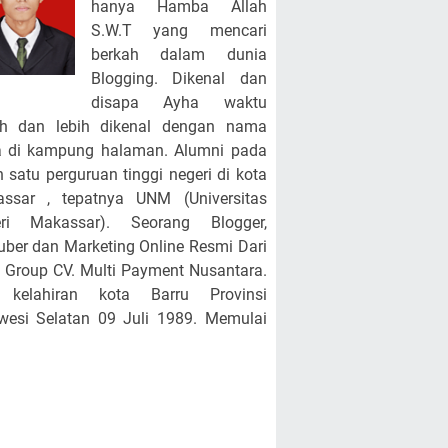
hanya Hamba Allah
S.W.T yang mencari
berkah dalam dunia
Blogging. Dikenal dan
disapa Ayha waktu
ah dan lebih dikenal dengan nama
 di kampung halaman. Alumni pada
h satu perguruan tinggi negeri di kota
ssar , tepatnya UNM (Universitas
eri Makassar). Seorang Blogger,
uber dan Marketing Online Resmi Dari
Group CV. Multi Payment Nusantara.
a kelahiran kota Barru Provinsi
wesi Selatan 09 Juli 1989. Memulai
iatan Blogging sejak Tahun 2011
ga sekarang. Saat ini Berprofesi
gai ASN PPPK disalah satu Sekolah
r Negeri di Kab. Barru tepatnya UPTD
egeri 3 Barru Terhitung Mulai 1 Maret