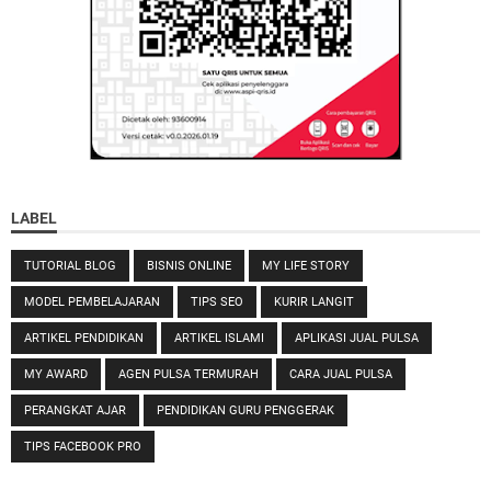
LABEL
TUTORIAL BLOG
BISNIS ONLINE
MY LIFE STORY
MODEL PEMBELAJARAN
TIPS SEO
KURIR LANGIT
ARTIKEL PENDIDIKAN
ARTIKEL ISLAMI
APLIKASI JUAL PULSA
MY AWARD
AGEN PULSA TERMURAH
CARA JUAL PULSA
PERANGKAT AJAR
PENDIDIKAN GURU PENGGERAK
TIPS FACEBOOK PRO