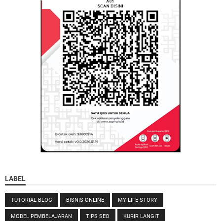
LABEL
TUTORIAL BLOG
BISNIS ONLINE
MY LIFE STORY
MODEL PEMBELAJARAN
TIPS SEO
KURIR LANGIT