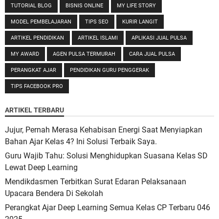
TUTORIAL BLOG
BISNIS ONLINE
MY LIFE STORY
MODEL PEMBELAJARAN
TIPS SEO
KURIR LANGIT
ARTIKEL PENDIDIKAN
ARTIKEL ISLAMI
APLIKASI JUAL PULSA
MY AWARD
AGEN PULSA TERMURAH
CARA JUAL PULSA
PERANGKAT AJAR
PENDIDIKAN GURU PENGGERAK
TIPS FACEBOOK PRO
ARTIKEL TERBARU
Jujur, Pernah Merasa Kehabisan Energi Saat Menyiapkan
Bahan Ajar Kelas 4? Ini Solusi Terbaik Saya.
Guru Wajib Tahu: Solusi Menghidupkan Suasana Kelas SD
Lewat Deep Learning
Mendikdasmen Terbitkan Surat Edaran Pelaksanaan
Upacara Bendera Di Sekolah
Perangkat Ajar Deep Learning Semua Kelas CP Terbaru 046