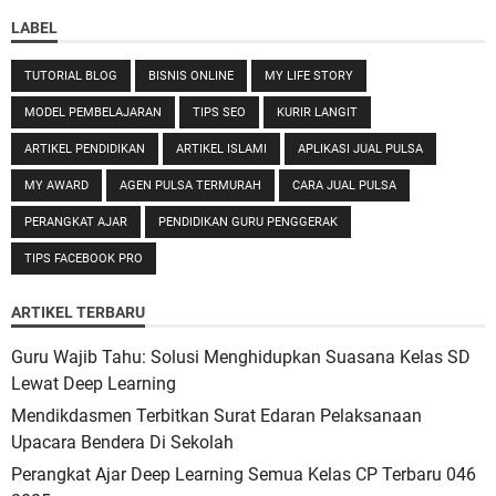
LABEL
TUTORIAL BLOG
BISNIS ONLINE
MY LIFE STORY
MODEL PEMBELAJARAN
TIPS SEO
KURIR LANGIT
ARTIKEL PENDIDIKAN
ARTIKEL ISLAMI
APLIKASI JUAL PULSA
MY AWARD
AGEN PULSA TERMURAH
CARA JUAL PULSA
PERANGKAT AJAR
PENDIDIKAN GURU PENGGERAK
TIPS FACEBOOK PRO
ARTIKEL TERBARU
Guru Wajib Tahu: Solusi Menghidupkan Suasana Kelas SD
Lewat Deep Learning
Mendikdasmen Terbitkan Surat Edaran Pelaksanaan
Upacara Bendera Di Sekolah
Perangkat Ajar Deep Learning Semua Kelas CP Terbaru 046