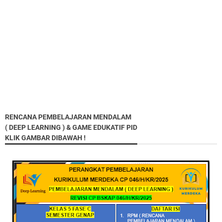
RENCANA PEMBELAJARAN MENDALAM
( DEEP LEARNING ) & GAME EDUKATIF PID
KLIK GAMBAR DIBAWAH !