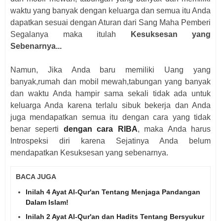
waktu yang banyak dengan keluarga dan semua itu Anda
dapatkan sesuai dengan Aturan dari Sang Maha Pemberi
Segalanya maka itulah
Kesuksesan yang
Sebenarnya...
Namun, Jika Anda baru memiliki Uang yang
banyak,rumah dan mobil mewah,tabungan yang banyak
dan waktu Anda hampir sama sekali tidak ada untuk
keluarga Anda karena terlalu sibuk bekerja dan Anda
juga mendapatkan semua itu dengan cara yang tidak
benar seperti
dengan cara RIBA
, maka Anda harus
Introspeksi diri karena Sejatinya Anda belum
mendapatkan Kesuksesan yang sebenarnya.
BACA JUGA
Inilah 4 Ayat Al-Qur'an Tentang Menjaga Pandangan
Dalam Islam!
Inilah 2 Ayat Al-Qur'an dan Hadits Tentang Bersyukur