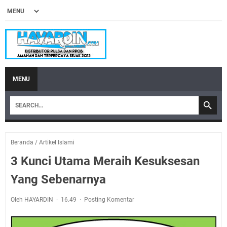
MENU
Beranda
/
Artikel Islami
3 Kunci Utama Meraih Kesuksesan
Yang Sebenarnya
Oleh HAYARDIN
16.49
Posting Komentar