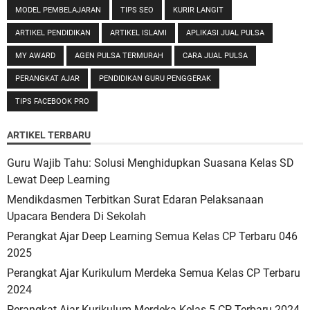
MODEL PEMBELAJARAN
TIPS SEO
KURIR LANGIT
ARTIKEL PENDIDIKAN
ARTIKEL ISLAMI
APLIKASI JUAL PULSA
MY AWARD
AGEN PULSA TERMURAH
CARA JUAL PULSA
PERANGKAT AJAR
PENDIDIKAN GURU PENGGERAK
TIPS FACEBOOK PRO
ARTIKEL TERBARU
Guru Wajib Tahu: Solusi Menghidupkan Suasana Kelas SD
Lewat Deep Learning
Mendikdasmen Terbitkan Surat Edaran Pelaksanaan
Upacara Bendera Di Sekolah
Perangkat Ajar Deep Learning Semua Kelas CP Terbaru 046
2025
Perangkat Ajar Kurikulum Merdeka Semua Kelas CP Terbaru
2024
Perangkat Ajar Kurikulum Merdeka Kelas 5 CP Terbaru 2024