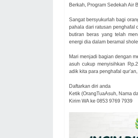
Berkah, Program Sedekah Air B
Sangat bersyukurlah bagi oran
pahala dari ratusan penghafal q
butiran beras yang telah m
energi dia dalam beramal shol
Mari menjadi bagian dengan mem
asuh cukup menyisihkan Rp.20
adik kita para penghafal qur'an,
Daftarkan diri anda
Ketik (OrangTuaAsuh, Nama da
Kirim WA ke 0853 9769 7939