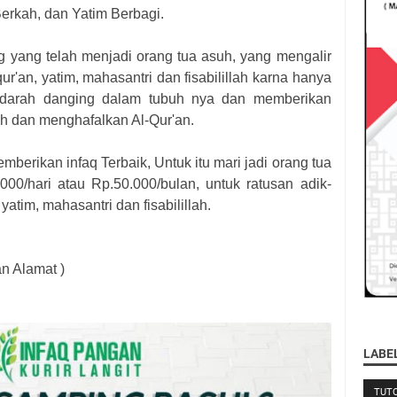
erkah, dan Yatim Berbagi.
g yang telah menjadi orang tua asuh, yang mengalir
ur'an, yatim, mahasantri dan fisabilillah karna hanya
endarah danging dalam tubuh nya dan memberikan
eh dan menghafalkan Al-Qur'an.
berikan infaq Terbaik, Untuk itu mari jadi orang tua
00/hari atau Rp.50.000/bulan, untuk ratusan adik-
 yatim, mahasantri dan fisabilillah.
n Alamat )
LABE
TUTO