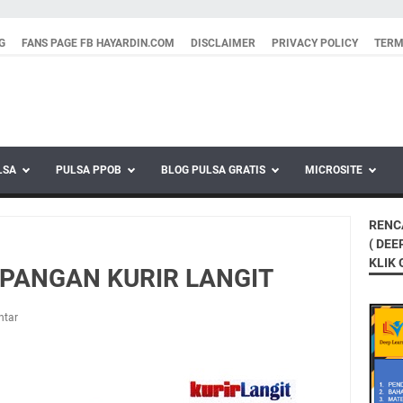
G
FANS PAGE FB HAYARDIN.COM
DISCLAIMER
PRIVACY POLICY
TERM
LSA
PULSA PPOB
BLOG PULSA GRATIS
MICROSITE
RENC
( DEE
KLIK
PANGAN KURIR LANGIT
ntar