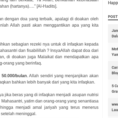
Happ
han (hartanya)….” [Al-Hadits].
POST
kan dengan doa yang terbaik, apalagi di doakan oleh
kinlah Allah pasti akan menggantikan apa yang kita
Jan
Dal
hkan sebagian rezeki nya untuk di infaqkan kepada
Mot
hasantri dan fisabilillah ? InsyaAllah dapat doa dari
Yam
an, di doakan juga Malaikat dan mendapatkan apa
ng-orang yang berinfaq.
Car
Blo
u 50.000/bulan
. Allah sendiri yang menjanjikan akan
aqkan bahkan lebih banyak dari yang kita infaqkan.
5 C
Gra
ya jika beras yang di infaqkan menjadi asupan nutrisi
, Mahasantri, yatim dan orang-orang yang senantiasa
www
ehingga menjadi amal jariyah yang terus menerus
Lau
 setelah meninggal.