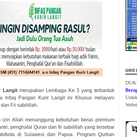
QRIS
DUK
Bera
 Langit
merupakan Lembaga Ke 3 yang terbantuk
Untu
a Infaq Pangan Kurir Langit ini Khusus melayani
Websi
dan Fii sabilillah.
as izin Allah menanggung kebutuhan beras premium
tri, penghafal Quran dan fii sabilillah yang tersebar
ab/kota di Sulawesi dan Papua. Program Qurban