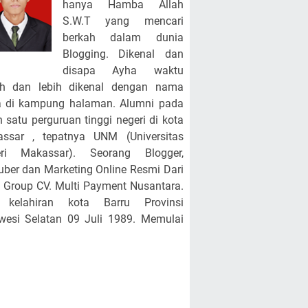
hanya Hamba Allah
S.W.T yang mencari
berkah dalam dunia
Blogging. Dikenal dan
disapa Ayha waktu
ah dan lebih dikenal dengan nama
 di kampung halaman. Alumni pada
h satu perguruan tinggi negeri di kota
ssar , tepatnya UNM (Universitas
eri Makassar). Seorang Blogger,
uber dan Marketing Online Resmi Dari
Group CV. Multi Payment Nusantara.
a kelahiran kota Barru Provinsi
wesi Selatan 09 Juli 1989. Memulai
iatan Blogging sejak Tahun 2011
ga sekarang. Saat ini Berprofesi
gai ASN PPPK disalah satu Sekolah
r Negeri di Kab. Barru tepatnya UPTD
egeri 3 Barru Terhitung Mulai 1 Maret