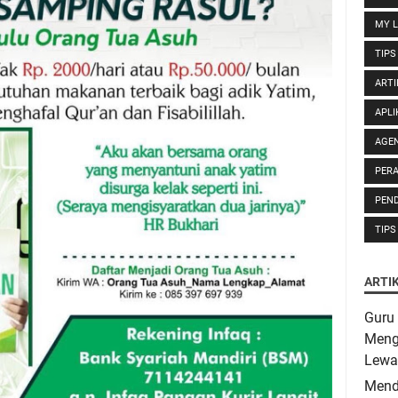
MY L
TIPS
ARTI
APLI
AGE
PER
PEND
TIPS
ARTI
Guru 
Meng
Lewa
Mend