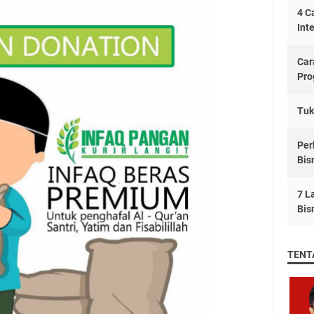
4 C
Int
Car
Pro
Tuk
Per
Bisn
7 L
Bis
TENT