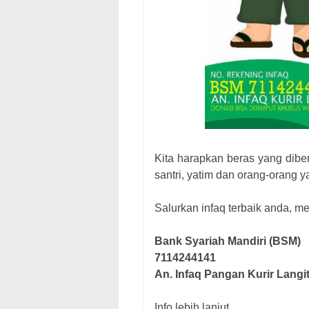
Kita harapkan beras yang diber
santri, yatim dan orang-orang y
Salurkan infaq terbaik anda, mel
Bank Syariah Mandiri (BSM)
7114244141
An. Infaq Pangan Kurir Langi
Info lebih lanjut