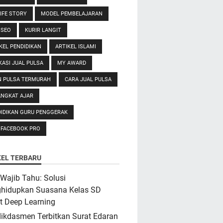
IFE STORY
MODEL PEMBELAJARAN
 SEO
KURIR LANGIT
KEL PENDIDIKAN
ARTIKEL ISLAMI
KASI JUAL PULSA
MY AWARD
N PULSA TERMURAH
CARA JUAL PULSA
ANGKAT AJAR
IDIKAN GURU PENGGERAK
 FACEBOOK PRO
KEL TERBARU
Wajib Tahu: Solusi
hidupkan Suasana Kelas SD
t Deep Learning
ikdasmen Terbitkan Surat Edaran