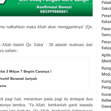
Pela
Seko
Pera
Kelas
mu nafkahkan maka Allah akan menggantinya” (Qs.
Peran
Semu
Peran
 Allah dalam Qs. Saba' : 39 adalah realisasi dari
Kelas
wa sallam :
Aplik
Merde
Rang
lai 3 Milyar ? Begini Caranya !
Modu
sitif Beramal Jariyah
Kump
rona
Peng
Konek
i pagi hari, melainkan pada pagi itu terdapat dua
Refle
atunya berdoa, ‘Ya Allah, berikanlah ganti kepada
Dewa
yang lain berkata, ‘Ya Allah, berikanlah kebinasaan