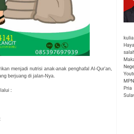
kuli
Haya
sala
Maka
Neg
ikan menjadi nutrisi anak-anak penghafal Al-Qur'an,
Yout
ang berjuang di jalan-Nya.
MPN 
Pri
alui :
Sula
keg
hing
seba
t
Dasa
SD N