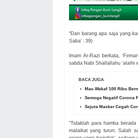
“Dan barang apa saja yang ka
Saba' : 39)
Imam Ar-Razi berkata, ‘Firman
sabda Nabi Shallallahu ‘alaihi 
BACA JUGA
Mau Wakaf 100 Ribu Berni
Semoga Negatif Corona Po
Sejuta Masker Cegah Co
“Tidaklah para hamba berada d
malaikat yang turun. Salah s
orang yang berinfak’, sedang 